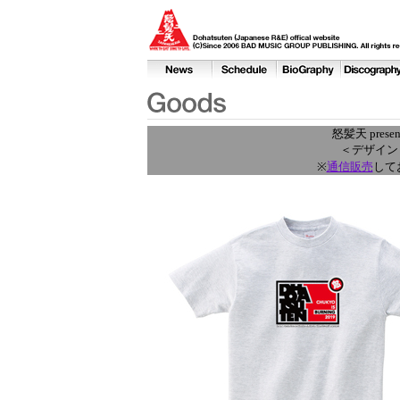
怒髪天 pres
＜デザイン
※
通信販売
して