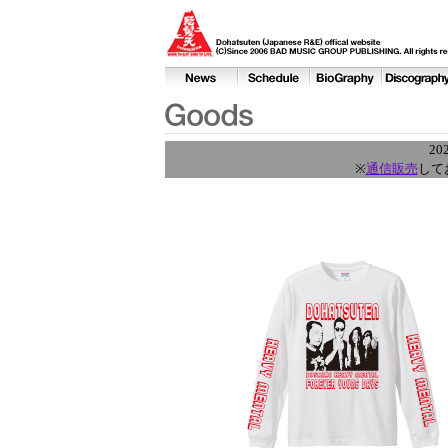
2
※
通信販売
して