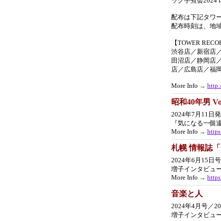
ック芋煮会2024 
配布は下記タワ
配布時刻は、地
【TOWER RECO
渋谷店／新宿店
田沼店／静岡店
店／広島店／福
More Info
→
http
昭和40年男 Vol
2024年7月1
『気になる一個
More Info
→
http
札幌 情報誌「O
2024年6月15日号
増子インタビュ
More Info
→
https
音楽と人
2024年4月号／2
増子インタビュ