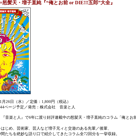
×怒髪天・増子直純『“俺とお前 or DIE!!!五郎”大全』
11月26日（水）／定価：1,800円（税込）
144ページ予定／発売：株式会社 音楽と人
『音楽と人』で6年に渡り好評連載中の怒髪天・増子直純のコラム「俺とお前 or 
をはじめ、芸術家、芸人など増子兄ィと交遊のある先輩／後輩、
仲間たちを絶妙な語り口で紹介してきたコラム全72回分を一挙収録。