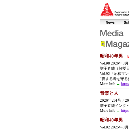
昭和40年男
Vol.98 2026
増子直純（怒髪
Vol.92「昭
“愛する者を守る
More Info
→
http
音楽と人
2026年2月号／2
増子直純インタ
More Info
→
http
昭和40年男
Vol.92 2025