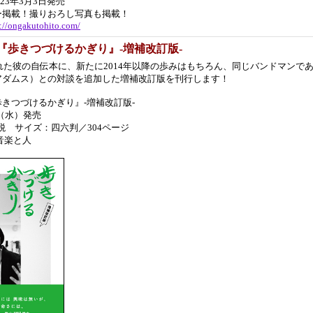
023年3月3日発売
ー掲載！撮りおろし写真も掲載！
s://ongakutohito.com/
『歩きつづけるかぎり』-増補改訂版-
された彼の自伝本に、新たに2014年以降の歩みはもちろん、同じバンドマンで
アダムス）との対談を追加した増補改訂版を刊行します！
きつづけるかぎり』-増補改訂版-
日（水）発売
＋税 サイズ：四六判／304ページ
音楽と人