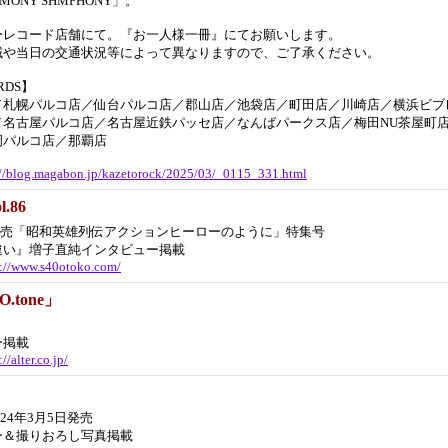
IMONY SHMPHONY」。
ーレコード店舗にて。『お一人様一冊』にてお願いします。
域や当日の交通状況等によって異なりますので、ご了承ください。
RDS】
／札幌パルコ店／仙台パルコ店／郡山店／池袋店／町田店／川崎店／横浜ビブ
／名古屋パルコ店／名古屋近鉄パッセ店／なんばパークス店／梅田NU茶屋町
岡パルコ店／那覇店
://blog.magabon.jp/kazetorock/2025/03/_0115_331.html
.86
1日発売「昭和英雄列伝アクションヒーローのように」特集号
違い』増子直純インタビュー掲載
s://www.s40otoko.com/
.tone」
ー掲載
://alter.co.jp/
024年3月5日発売
ー＆撮りおろし写真掲載