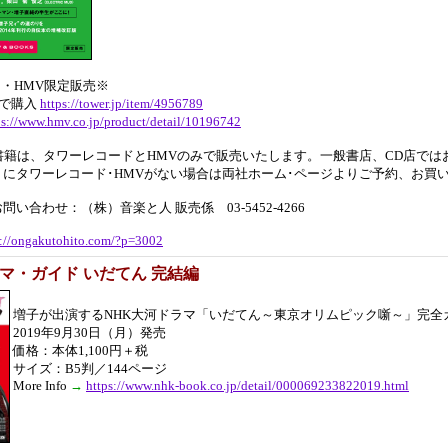
・HMV限定販売※
ドで購入
https://tower.jp/item/4956789
ps://www.hmv.co.jp/product/detail/10196742
書籍は、タワーレコードとHMVのみで販売いたします。一般書店、CD店では
にタワーレコード･HMVがない場合は両社ホーム･ページよりご予約、お買
い合わせ：（株）音楽と人 販売係 03-5452-4266
s://ongakutohito.com/?p=3002
マ・ガイド いだてん 完結編
増子が出演するNHK大河ドラマ「いだてん～東京オリムピック噺～」完全
2019年9月30日（月）発売
価格：本体1,100円＋税
サイズ：B5判／144ページ
More Info
→
https://www.nhk-book.co.jp/detail/000069233822019.html