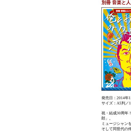
別冊 音楽と人
発売日：2014年
サイズ：A5判／
祝・結成30周年！
郎」。
ミュージシャン
そして同世代の