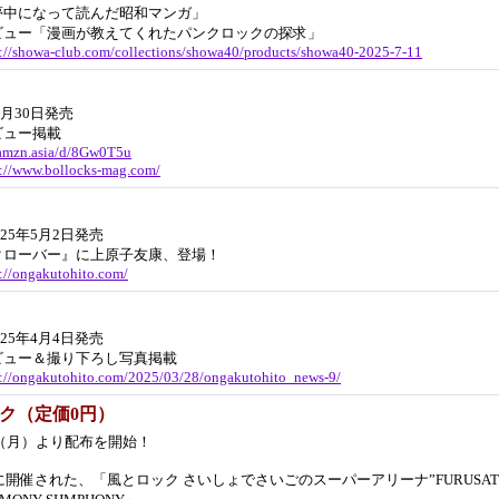
夢中になって読んだ昭和マンガ」
ビュー「漫画が教えてくれたパンクロックの探求」
s://showa-club.com/collections/showa40/products/showa40-2025-7-11
年5月30日発売
ビュー掲載
/amzn.asia/d/8Gw0T5u
s://www.bollocks-mag.com/
025年5月2日発売
クローバー』に上原子友康、登場！
s://ongakutohito.com/
025年4月4日発売
ビュー＆撮り下ろし写真掲載
s://ongakutohito.com/2025/03/28/ongakutohito_news-9/
ック（定価0円）
1日（月）より配布を開始！
年に開催された、「風とロック さいしょでさいごのスーパーアリーナ”FURUSA