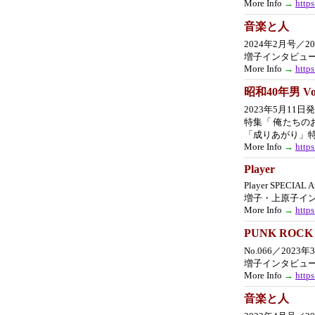
More Info
→
http
音楽と人
2024年2月号／2
増子インタビュ
More Info
→
http
昭和40年男 Vol
2023年5月11日
特集「 俺たちの
「成りあがり」
More Info
→
http
Player
Player SPECIAL
増子・上原子イ
More Info
→
https
PUNK ROCK 
No.066／2023
増子インタビュ
More Info
→
http
音楽と人