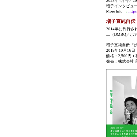
2023年4月号／2
増子インタビュ
More Info
→
http
増子直純自伝
2014年に刊行
二（DMBQ／ボ
増子直純自伝『歩
2019年10月16
価格：2,500円
発売：株式会社 