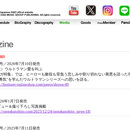
年8月号／2026年7月10日発売
天）ウルトラマン愛を叫ぶ
和マンガ特集」では、ヒーローも敵役も背負う悲しみや割り切れない善悪を語った
勇気”を学んだウルトラマンシリーズへの思いを語る。
s://heritage-onlineshop.com/pages/showa-40
026年1月7日発売
ビュー＆撮り下ろし写真掲載
s://ongakutohito.com/2025/12/24/ongakutohito_news-18/
年8月号／2025年7月11日発売