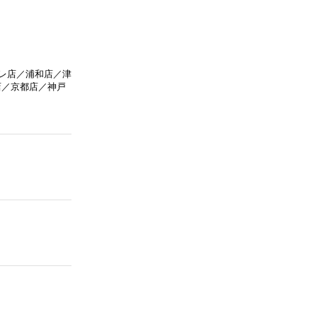
レ店／浦和店／津
店／京都店／神戸