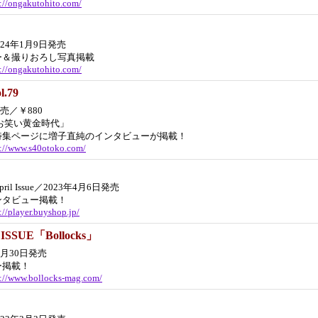
s://ongakutohito.com/
024年1月9日発売
ー＆撮りおろし写真掲載
s://ongakutohito.com/
.79
発売／￥880
お笑い黄金時代」
特集ページに増子直純のインタビューが掲載！
s://www.s40otoko.com/
 April Issue／2023年4月6日発売
ンタビュー掲載！
://player.buyshop.jp/
ISSUE「Bollocks」
年3月30日発売
ー掲載！
s://www.bollocks-mag.com/