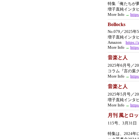
特集「俺たちが
増子直純インタ
More Info
→
http
Bollocks
No.079／2025
増子直純インタ
Amazon
https:/
More Info
→
http
音楽と人
2025年6月号／2
コラム『言の葉
More Info
→
http
音楽と人
2025年5月号／2
増子直純インタ
More Info
→
http
月刊 風とロ
115号、3月3
特集は、2024