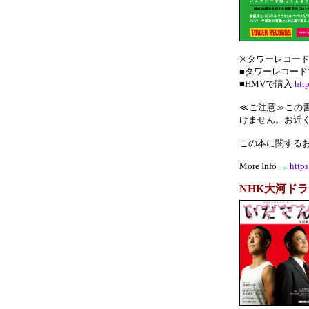
※タワーレコード
■タワーレコー
■HMVで購入
htt
≪ご注意≫この
けません。お近く
この本に関するお問
More Info
→
http
NHK大河ドラ