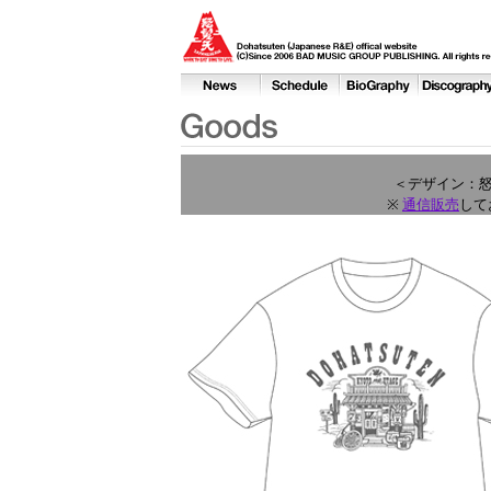
＜デザイン：怒
※
通信販売
して