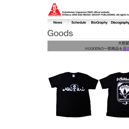
大怒髪展
※GOODSの一部商品を
通